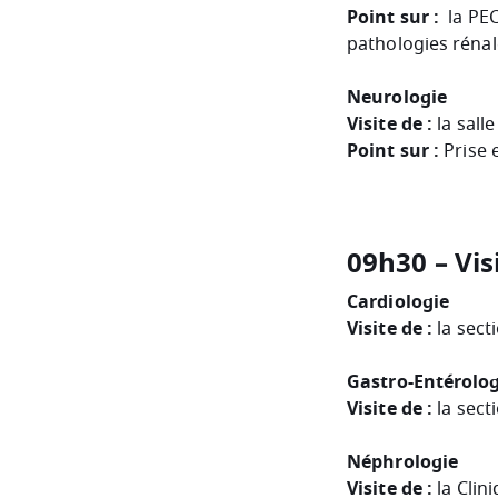
Point sur :
la PEC
pathologies rénale
Neurologie
Visite de :
la sall
Point sur :
Prise 
09
h30 – Vis
Cardiologie
Visite de :
la sect
Gastro-Entérolog
Visite de :
la sec
Néphrologie
Visite de :
la Clini