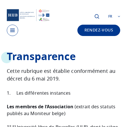
Skip to main content
FR
RENDEZ-VOUS
Skip
Transparence
to
main
content
Cette rubrique est établie conformément au
décret du 6 mai 2019.
1. Les différentes instances
Les membres de l’Association
(extrait des statuts
publiés au Moniteur belge)