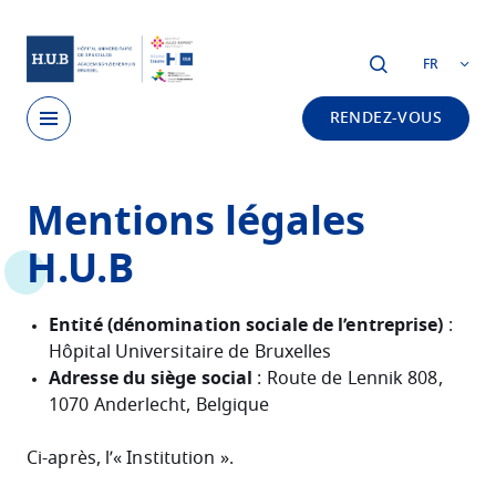
Skip to main content
FR
RENDEZ-VOUS
Skip
Mentions légales
to
main
H.U.B
content
Entité (dénomination sociale de l’entreprise)
:
Hôpital Universitaire de Bruxelles
Adresse du siège social
: Route de Lennik 808,
1070 Anderlecht, Belgique
Ci-après, l’« Institution ».