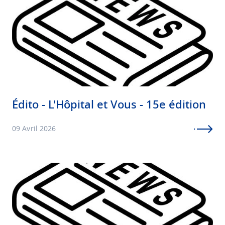
Image
Édito - L'Hôpital et Vous - 15e édition
09 Avril 2026
Image