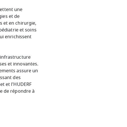
ettent une
ies et de
 et en chirurgie,
pédiatrie et soins
qui enrichissent
 infrastructure
ses et innovantes.
ssements assure un
issant des
det et l'HUDERF
ble de répondre à