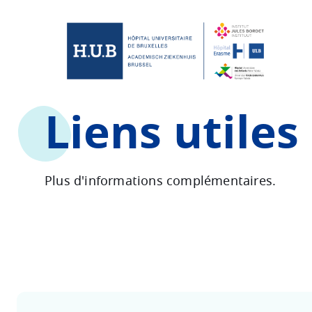
Skip to main content
Skip
to
main
content
Liens utile
Plus d'informations complémentaires.