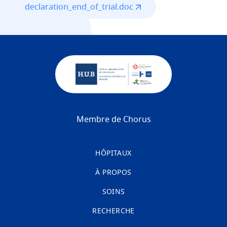
File
declaration_end_of_trial.doc
Membre de Chorus
HÔPITAUX
À PROPOS
SOINS
RECHERCHE