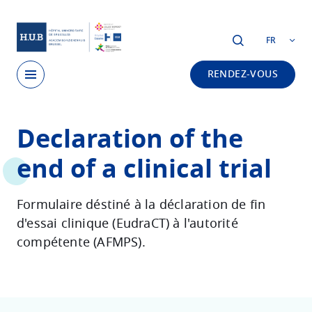
Skip to main content
FR
RENDEZ-VOUS
Skip
Declaration of the
to
main
end of a clinical trial
content
Formulaire déstiné à la déclaration de fin
d'essai clinique (EudraCT) à l'autorité
compétente (AFMPS).