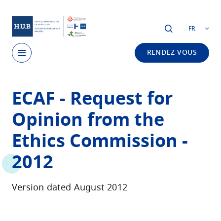
Skip to main content
FR
RENDEZ-VOUS
Skip
ECAF - Request for
to
main
Opinion from the
content
Ethics Commission -
2012
Version dated August 2012