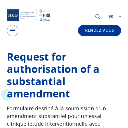
Skip to main content
FR
RENDEZ-VOUS
Skip
Request for
to
main
authorisation of a
content
substantial
amendment
Formulaire destiné à la soumission d'un
amendment substantiel pour un essai
clinique (étude interventionnelle avec