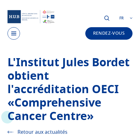
Skip to main content
FR
RENDEZ-VOUS
Skip
L'Institut Jules Bordet
to
main
obtient
content
l'accréditation OECI
«Comprehensive
Cancer Centre»
Retour aux actualités