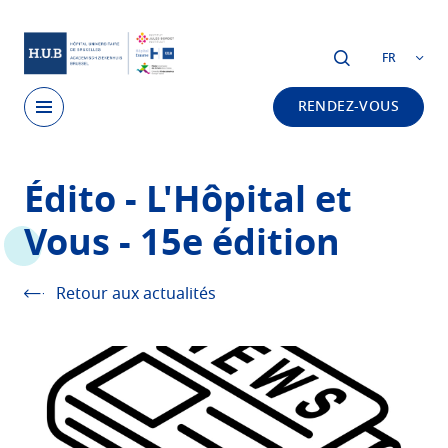
Skip to main content
FR
RENDEZ-VOUS
Skip
Édito - L'Hôpital et
to
main
Vous - 15e édition
content
Retour aux actualités