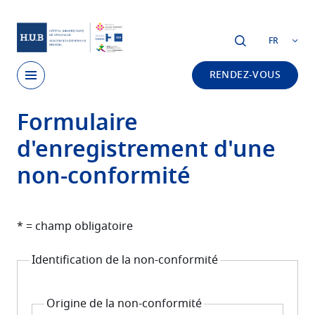
Skip to main content
FR
RENDEZ-VOUS
Formulaire
Skip
to
d'enregistrement d'une
main
content
non-conformité
* = champ obligatoire
Identification de la non-conformité
Origine de la non-conformité