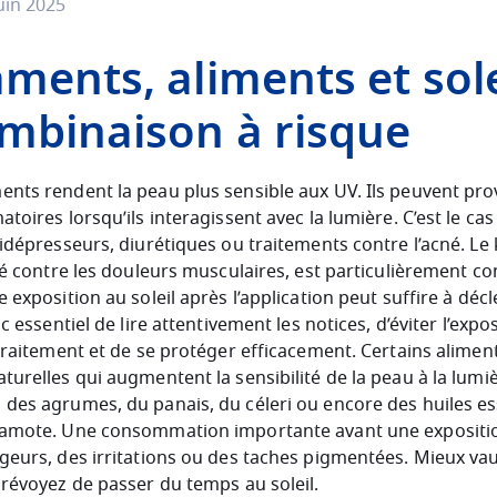
uin 2025
ents, aliments et solei
mbinaison à risque
nts rendent la peau plus sensible aux UV. Ils peuvent pr
toires lorsqu’ils interagissent avec la lumière. C’est le cas
tidépresseurs, diurétiques ou traitements contre l’acné. L
isé contre les douleurs musculaires, est particulièrement c
 exposition au soleil après l’application peut suffire à dé
nc essentiel de lire attentivement les notices, d’éviter l’expo
 traitement et de se protéger efficacement. Certains alime
urelles qui augmentent la sensibilité de la peau à la lumiè
des agrumes, du panais, du céleri ou encore des huiles es
gamote. Une consommation importante avant une expositio
geurs, des irritations ou des taches pigmentées. Mieux vau
prévoyez de passer du temps au soleil.