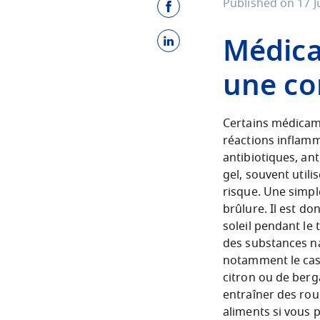
Published on 17 J
Médicam
une co
Certains médicame
réactions inflamma
antibiotiques, an
gel, souvent util
risque. Une simple
brûlure. Il est do
soleil pendant le
des substances nat
notamment le cas 
citron ou de ber
entraîner des rou
aliments si vous 