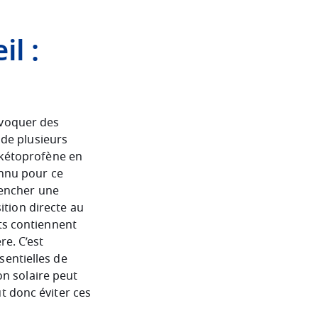
l :
ovoquer des
 de plusieurs
e kétoprofène en
onnu pour ce
clencher une
sition directe au
nts contiennent
re. C’est
sentielles de
n solaire peut
t donc éviter ces