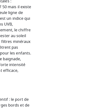
ales :
 50 mais il existe
eule ligne de
est un indice qui
ns UVB,
ement, le chiffre
ster au soleil
 filtres minéraux
ètrent pas
pour les enfants.
ue baignade,
orte intensité
 efficace,
tif : le port de
rges bords et de