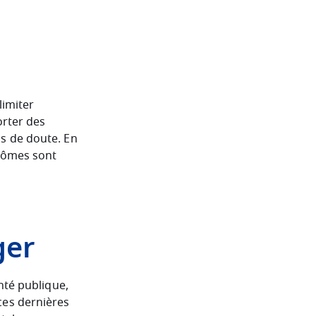
limiter
orter des
s de doute. En
ptômes sont
ger
nté publique,
ces dernières