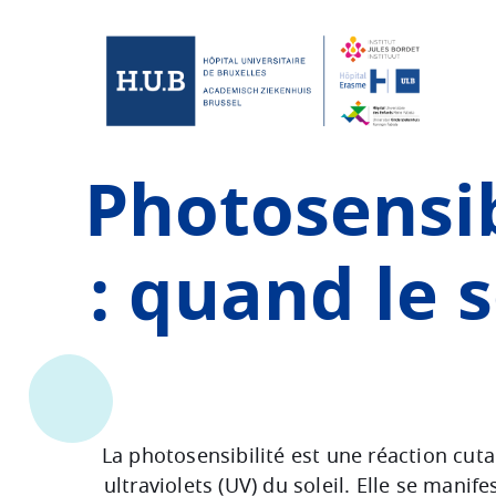
Skip to main content
Skip
to
main
content
Photosensib
: quand le s
La photosensibilité est une réaction cut
ultraviolets (UV) du soleil. Elle se man