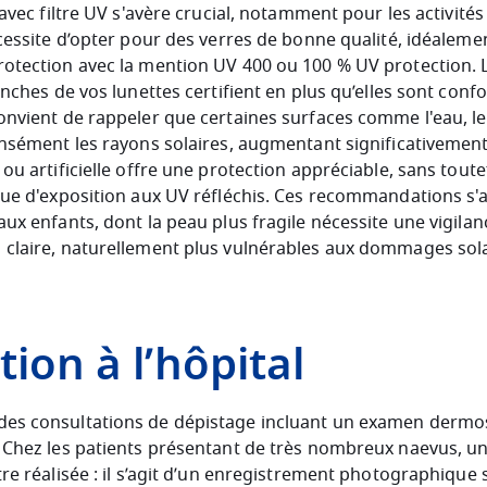
 avec filtre UV s'avère crucial, notamment pour les activit
cessite d’opter pour des verres de bonne qualité, idéaleme
otection avec la mention UV 400 ou 100 % UV protection. 
ranches de vos lunettes certifient en plus qu’elles sont co
convient de rappeler que certaines surfaces comme l'eau, le
ensément les rayons solaires, augmentant significativement 
ou artificielle offre une protection appréciable, sans toute
que d'exposition aux UV réfléchis. Ces recommandations s'
ux enfants, dont la peau plus fragile nécessite une vigilan
claire, naturellement plus vulnérables aux dommages sola
ion à l’hôpital
es consultations de dépistage incluant un examen dermo
 Chez les patients présentant de très nombreux naevus, u
tre réalisée : il s’agit d’un enregistrement photographique