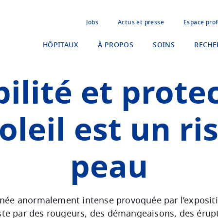
Jobs
Actus et presse
Espace prof
HÔPITAUX
À PROPOS
SOINS
RECHE
ilité et protec
oleil est un r
peau
anée anormalement intense provoquée par l’expositio
ifeste par des rougeurs, des démangeaisons, des éru