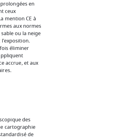
és prolongées en
nt ceux
La mention CE à
nformes aux normes
 sable ou la neige
l'exposition.
fois éliminer
appliquent
ce accrue, et aux
ires.
scopique des
ne cartographie
 standardisé de