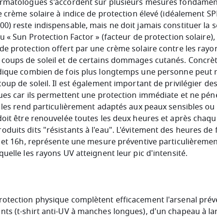
ermatologues s'accordent sur plusieurs mesures fondament
e crème solaire à indice de protection élevé (idéalement SPF
0) reste indispensable, mais ne doit jamais constituer la s
u « Sun Protection Factor » (facteur de protection solaire), 
de protection offert par une crème solaire contre les rayo
coups de soleil et de certains dommages cutanés. Concrèt
dique combien de fois plus longtemps une personne peut re
oup de soleil. Il est également important de privilégier des
ques car ils permettent une protection immédiate et ne pén
i les rend particulièrement adaptés aux peaux sensibles ou 
doit être renouvelée toutes les deux heures et après chaq
duits dits "résistants à l'eau". L'évitement des heures de f
h et 16h, représente une mesure préventive particulièrement
uelle les rayons UV atteignent leur pic d'intensité.
otection physique complètent efficacement l'arsenal préven
ts (t-shirt anti-UV à manches longues), d'un chapeau à la