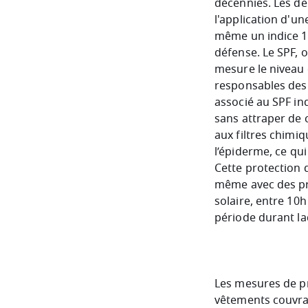
décennies. Les d
l'application d'un
même un indice 10
défense. Le SPF, o
mesure le niveau 
responsables des 
associé au SPF in
sans attraper de c
aux filtres chimi
l’épiderme, ce qu
Cette protection 
même avec des pro
solaire, entre 10
période durant laq
Les mesures de pr
vêtements couvran