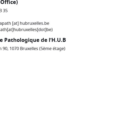
Office)
33 35
apath
[at]
hubruxelles
.
be
th[at]hubruxelles[dot]be)
e Pathologique de l’H.U.B
 90,
1070 Bruxelles (5ème étage)