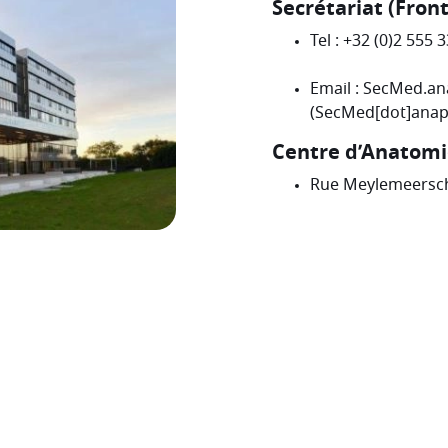
Secrétariat (Front
Tel : +32 (0)2 555 
Email :
SecMed
.
an
(SecMed[dot]anapa
Centre d’Anatomi
Rue Meylemeersch