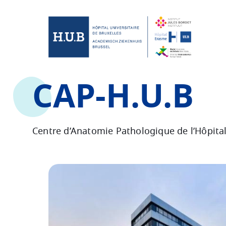
Skip to main content
Skip
to
main
content
CAP-H.U.B
Centre d’Anatomie Pathologique de l’Hôpital
Image