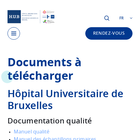
Skip to main content
FR
RENDEZ-VOUS
Skip
Documents à
to
main
télécharger
content
Hôpital Universitaire de
Bruxelles
Documentation qualité
Manuel qualité
Manuel des échantillons primaires