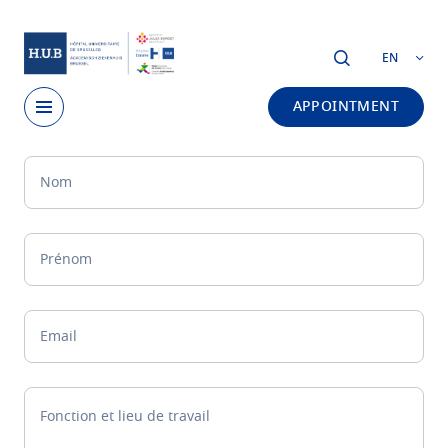
Skip to main content
EN
APPOINTMENT
Skip
Nom
to
main
content
Prénom
Email
Fonction et lieu de travail