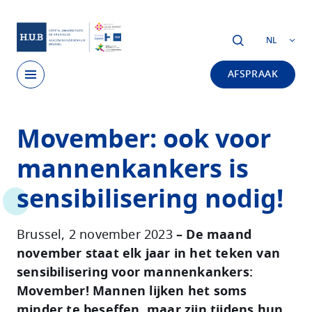
Skip to main content
NL
AFSPRAAK
Skip
Movember: ook voor
to
main
mannenkankers is
content
sensibilisering nodig!
Brussel, 2 november 2023
– De maand
november staat elk jaar in het teken van
sensibilisering voor mannenkankers:
Movember! Mannen lijken het soms
minder te beseffen, maar zijn tijdens hun