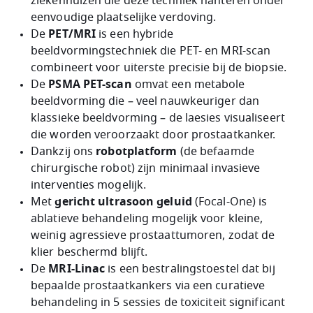
ziekenhuizen die deze techniek hanteren onder
eenvoudige plaatselijke verdoving.
De
PET/MRI
is een hybride
beeldvormingstechniek die PET- en MRI-scan
combineert voor uiterste precisie bij de biopsie.
De
PSMA PET-scan
omvat een metabole
beeldvorming die – veel nauwkeuriger dan
klassieke beeldvorming – de laesies visualiseert
die worden veroorzaakt door prostaatkanker.
Dankzij ons
robotplatform
(de befaamde
chirurgische robot) zijn minimaal invasieve
interventies mogelijk.
Met
gericht ultrasoon geluid
(Focal-One) is
ablatieve behandeling mogelijk voor kleine,
weinig agressieve prostaattumoren, zodat de
klier beschermd blijft.
De
MRI-Linac
is een bestralingstoestel dat bij
bepaalde prostaatkankers via een curatieve
behandeling in 5 sessies de toxiciteit significant