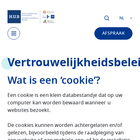
Skip to main content
NL
AFSPRAAK
Skip
Vertrouwelijkheidsbele
to
main
content
Wat is een ‘cookie’?
Een cookie is een klein databestandje dat op uw
computer kan worden bewaard wanneer u
websites bezoekt.
De cookies kunnen worden achtergelaten en/of
gelezen, bijvoorbeeld tijdens de raadpleging van