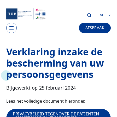
Skip to main content
NL
AFSPRAAK
Skip
Verklaring inzake de
to
main
bescherming van uw
content
persoonsgegevens
Bijgewerkt op 25 februari 2024
Lees het volledige document hieronder.
PRIVACYBELEID TEGENOVER DE PATIËNTEN