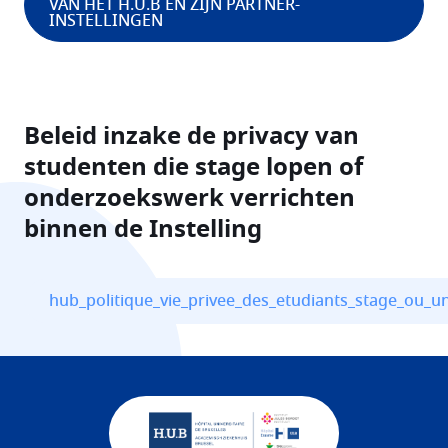
VAN HET H.U.B EN ZIJN PARTNER-
INSTELLINGEN
Beleid inzake de privacy van
studenten die stage lopen of
onderzoekswerk verrichten
binnen de Instelling
File
hub_politique_vie_privee_des_etudiants_stage_ou_un