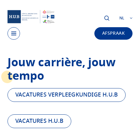
Skip to main content
NL
AFSPRAAK
Skip
Jouw carrière, jouw
to
main
tempo
content
VACATURES VERPLEEGKUNDIGE H.U.B
VACATURES H.U.B