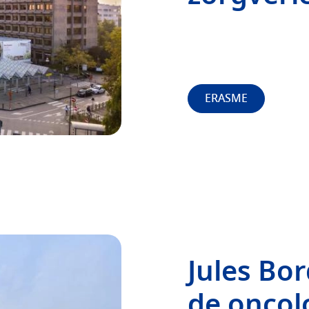
ERASME
Jules Bor
de oncol