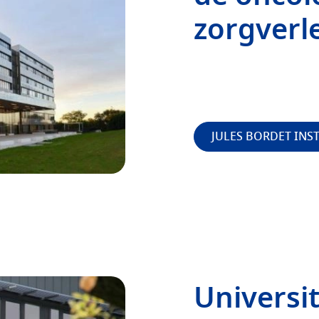
zorgverl
JULES BORDET INS
Universit