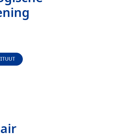
ening
TITUUT
air