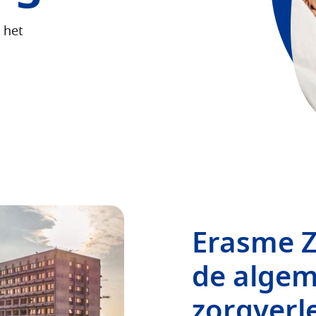
 het
Erasme Z
de alge
zorgverl