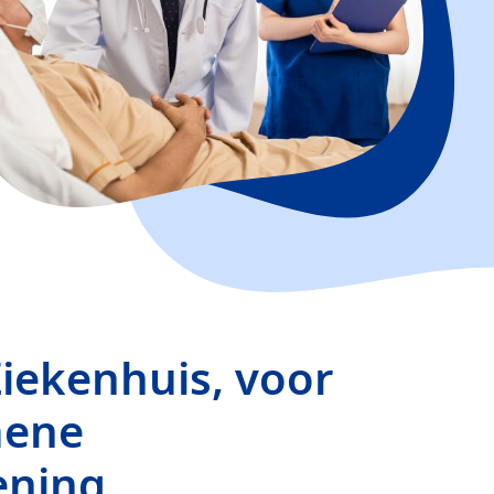
iekenhuis, voor
mene
ening