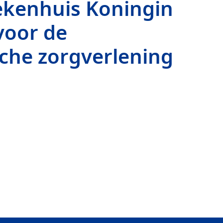
ekenhuis Koningin
voor de
sche zorgverlening