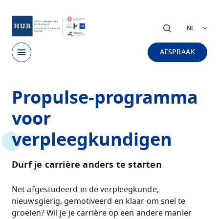
Skip to main content
NL
AFSPRAAK
Skip
Propulse-programma
to
main
voor
content
verpleegkundigen
Durf je carrière anders te starten
Net afgestudeerd in de verpleegkunde,
nieuwsgierig, gemotiveerd en klaar om snel te
groeien? Wil je je carrière op een andere manier