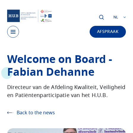
Skip to main content
NL
AFSPRAAK
Skip
Welcome on Board -
to
main
Fabian Dehanne
content
Directeur van de Afdeling Kwaliteit, Veiligheid
en Patiëntenparticipatie van het H.U.B.
Back to the news