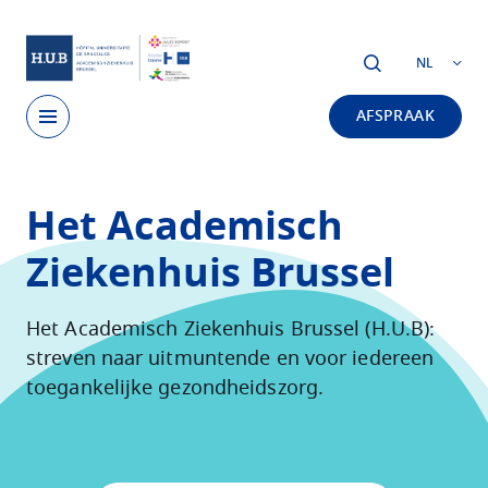
Skip to main content
NL
AFSPRAAK
Skip
to
Het Academisch
main
content
Ziekenhuis Brussel
Het Academisch Ziekenhuis Brussel (H.U.B):
streven naar uitmuntende en voor iedereen
toegankelijke gezondheidszorg.